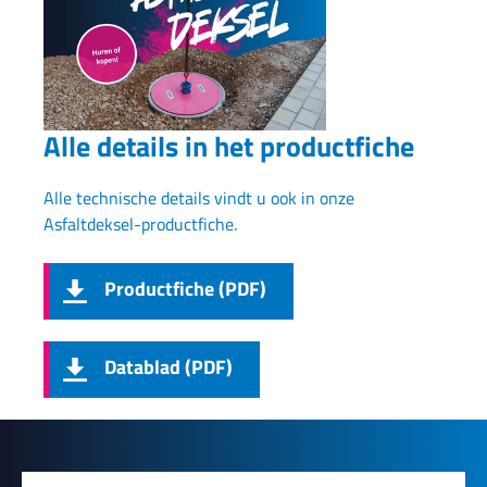
Alle details in het productfiche
Alle technische details vindt u ook in onze
Asfaltdeksel-productfiche.
Productfiche (PDF)
Datablad (PDF)